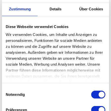
Über Uns
Leistungen
Zustimmung
Details
Über Cookies
Standard Reinigung
Innen Reinigung
Außen Reinigung
Diese Webseite verwendet Cookies
Komplett Reinigung
Keramikversiegelung
Wir verwenden Cookies, um Inhalte und Anzeigen zu
Leasingrückläufer
Frontschweinwerfer Reinigung
personalisieren, Funktionen für soziale Medien anbieten
Smart Repair
zu können und die Zugriffe auf unsere Website zu
Ozon Behandlung
analysieren. Außerdem geben wir Informationen zu Ihrer
Nano Frontscheibenversiegelung
KFZ Gutachten
Verwendung unserer Website an unsere Partner für
Kontakt
soziale Medien, Werbung und Analysen weiter. Unsere
Partner führen diese Informationen möglicherweise mit
Frontschweinwerfer Reinigung
weiteren Daten zusammen, die Sie ihnen bereitgestellt
haben oder die sie im Rahmen Ihrer Nutzung der Dienste
Frontscheinwerfer Reinigung
gesammelt haben.
Einwilligungsauswahl
Notwendig
Entfernen von Vergilbung durch Witterungseinflüsse. Z.B. wenn Sie
zum TÜV müssen. STVO Zugelassen.
Ihre Scheinwerfer bekommen neuen Glanz (Optisch).
Sie haben wieder deutlich mehr Sicherheit bei Nachtfahrten.
Präferenzen