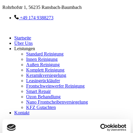
Rohrhofstr 1, 56235 Ransbach-Baumbach
+49 174 9388273
Startseite
Über Uns
Leistungen
Standard Reinigung
Innen Reinigung
Außen Reinigung
Komplett Reinigung
Keramikversiegelung
Leasingrückläufer
Frontschweinwerfer Reinigung
Smart Repair
Ozon Behandlung
Nano Frontscheibenversiegelung
KFZ Gutachten
Kontakt
Menü
Startseite