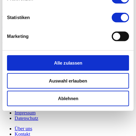
Jetzt Ihr individuelles Angebot erhalten. Kontaktieren Sie uns
jetzt.
Statistiken
Jetzt kontaktieren
Marketing
Top 5
Standard Reinigung
Innen Reinigung
Alle zulassen
Außen Reinigung
Komplett Reinigung
Ozon Behandlung
Auswahl erlauben
Wichtige Links
Ablehnen
Über uns
Kontakt
Impressum
Datenschutz
Über uns
Kontakt